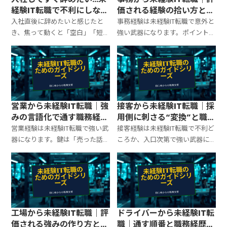
経験IT転職で不利にしない
価される経験の拾い方と職
判断基準と伝え方
務経歴書テンプレ
入社直後に辞めたいと感じたと
事務経験は未経験IT転職で意外と
き、焦って動くと「空白」「短期
強い武器になります。ポイントは
離職」のダメージが増えます。辞
「作業の羅列」をやめて、正確
める/残るの判断基準、退職前に
性・手順化・調整力・改善を“再
やること、面接で崩れない説明テ
現性”として見せること。職務経
ンプレまで最短で整理。
歴書の書き方と面接の言い方を
テンプレ化します。
営業から未経験IT転職｜強
接客から未経験IT転職｜採
みの言語化で通す職務経歴
用側に刺さる“変換”と職務
書テンプレ
経歴書テンプレ
営業経験は未経験IT転職で強い武
接客経験は未経験IT転職で不利ど
器になります。鍵は「売った話」
ころか、入口次第で強い武器に
ではなく、課題ヒアリング・要
なります。ポイントは「接客が得
件整理・関係者調整・PDCA
意」ではなく、ヒアリング・一
を“再現性”として見せること。書
次切り分け・クレーム対応・標
類と面接で刺さる言い方をテン
準化をITの言葉に変換して見せる
プレ化。
こと。
工場から未経験IT転職｜評
ドライバーから未経験IT転
価される強みの作り方と職
職｜通す順番と職務経歴書