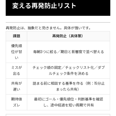
変える再発防止リスト
再発防止は、抽象だと効きません。具体が強いです。
課題
再発防止（具体策）
優先順
位が甘
毎朝3つに絞る／期日と影響度で並べ替える
い
ミスが
チェック順の固定／チェックリスト化／ダブ
出る
ルチェック条件を決める
共有が
詰まる前に相談する基準を作る（例：15分止
遅い
まったら共有）
期待値
最初にゴール・優先順位・判断基準を確認
ズレ
し、途中経過を短い周期で共有