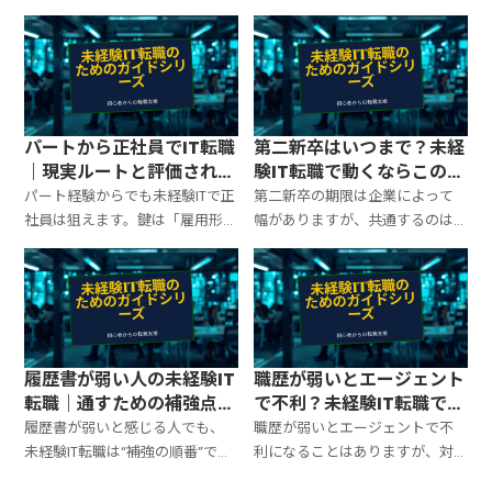
く回した」「人がいない前提で
ない」ではなく、業務の中で行
工夫した」は強みになります。鍵
った改善・手順化・ツール活用
は“何でも屋”を、運用・改善・調
を“再現性”として出すこと。学習
整の再現性として言語化するこ
の見せ方と書類・面接テンプレ
と。書類・面接の型をまとめま
をまとめます。
す。
パートから正社員でIT転職
第二新卒はいつまで？未経
｜現実ルートと評価される
験IT転職で動くならこの順
準備
番
パート経験からでも未経験ITで正
第二新卒の期限は企業によって
社員は狙えます。鍵は「雇用形
幅がありますが、共通するのは
態」より、継続性・学習の再現
「早いほど選択肢が増える」こ
性・現場で回る力。入口職種の
と。焦って応募するより、①入口
選び方と、書類・面接で通すテン
職種を決める ②学習の再現性を
プレをまとめます。
証拠化 ③退職・転職の順番を整
えるのが安全です。動き方の型を
まとめます。
履歴書が弱い人の未経験IT
職歴が弱いとエージェント
転職｜通すための補強点と
で不利？未経験IT転職での
書き方
対処法
履歴書が弱いと感じる人でも、
職歴が弱いとエージェントで不
未経験IT転職は“補強の順番”で通
利になることはありますが、対
せます。鍵は①入口職種を決める
策は可能です。鍵は①入口職種を