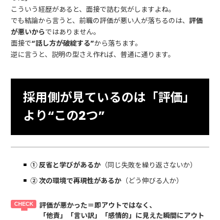
こういう経歴があると、面接で詰む気がしますよね。
でも結論から言うと、前職の評価が悪い人が落ちるのは、
評価
が悪いから
ではありません。
面接で
“話し方が破綻する”
から落ちます。
逆に言うと、説明の型さえ作れば、普通に通ります。
採用側が見ているのは「評価」
より“この2つ”
① 反省と学びがあるか
（同じ失敗を繰り返さないか）
② 次の環境で再現性があるか
（どう伸びる人か）
評価が悪かった＝即アウト
ではなく、
「他責」「言い訳」「感情的」
に見えた瞬間にアウト