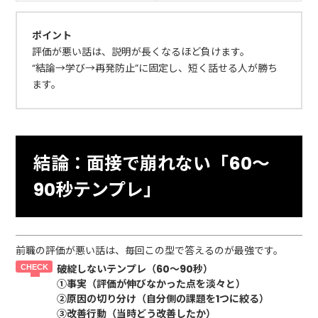
ポイント
評価が悪い話は、説明が長くなるほど負けます。
“結論→学び→再発防止”に固定し、短く話せる人が勝ち
ます。
結論：面接で崩れない「60〜
90秒テンプレ」
前職の評価が悪い話は、毎回この型で答えるのが最強です。
破綻しないテンプレ（60〜90秒）
①事実（評価が伸びなかった点を淡々と）
②原因の切り分け（自分側の課題を1つに絞る）
③改善行動（当時どう改善したか）