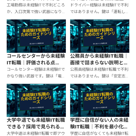
務経歴書テンプレ
で刺さる強み
工場勤務は未経験ITで不利どころ
ドライバー経験は未経験ITで不利
か、入口次第で強い武器になり
ではありません。鍵は「運転し
ます。ポイントは「体力・根性」
てました」ではなく、時間管
ではなく、標準作業・品質管
理・安全運行・ルート最適化・
理・改善（カイゼン）・異常対
例外対応・報連相を“運用力”とし
応をITの言葉に変換して見せるこ
て見せること。応募の順番と面
と。書類と面接の型までまとめ
接テンプレまで整理します。
ます。
コールセンターから未経験
公務員から未経験IT転職｜
IT転職｜評価される点
面接で詰まらない説明と強
と“切り分け力”の見せ方
みの変換テンプレ
コールセンター経験は未経験ITで
公務員経験は未経験IT転職で不利
かなり強い武器です。鍵は「電話
ではありません。鍵は「安定志
対応」ではなく、ヒアリング→
向」扱いされないように、規程
一次切り分け→記録→エスカレ
運用・調整・文書化・改善を“運
ーションを“運用力”として見せる
用力”として言語化すること。職
こと。職務経歴書・面接テンプ
務経歴書と面接のテンプレで詰
レまでまとめます。
まらない形に整えます。
大学中退でも未経験IT転職
学歴に自信がない人の未経
できる？採用で見られる点
験IT転職｜不利を最小化す
と通す説明テンプレ
る戦い方
大学中退は未経験IT転職で即アウ
学歴に自信がなくても未経験IT転