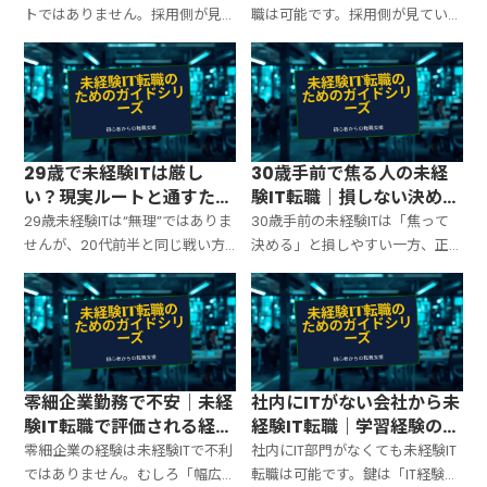
トではありません。採用側が見
職は可能です。採用側が見ている
ているのは「中退の理由」より、
のは学歴より「継続性」「学習
①働く継続性 ②学習の再現性 ③
の再現性」「チーム適応」。入
最低限の対人・報連相です。面接
口職種の選び方と、書類・面接で
で詰まらない説明テンプレと、書
不利を消すテンプレをまとめま
類で通す補強点をまとめます。
す。
29歳で未経験ITは厳し
30歳手前で焦る人の未経
い？現実ルートと通すため
験IT転職｜損しない決め方
の準備
と動き方
29歳未経験ITは“無理”ではありま
30歳手前の未経験ITは「焦って
せんが、20代前半と同じ戦い方
決める」と損しやすい一方、正
だと負けます。鍵は①入口職種で
しい順番なら十分に間に合いま
実務を作る ②前職経験をITの言
す。鍵は①入口職種で実務経験を
葉に変換 ③学習の再現性を証拠
作る ②前職をITの言葉に変換 ③
で見せる。現実的なルートと書
学習の再現性を証拠で見せる。
類・面接の型をまとめます。
焦りを判断に変える型をまとめ
ます。
零細企業勤務で不安｜未経
社内にITがない会社から未
験IT転職で評価される経験
経験IT転職｜学習経験の見
の切り出し方
せ方と通し方
零細企業の経験は未経験ITで不利
社内にIT部門がなくても未経験IT
ではありません。むしろ「幅広
転職は可能です。鍵は「IT経験が