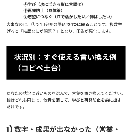
④学び（次に活きる形に言語化）
⑤再発防止（具体策）
⑥志望につなぐ（ITで活かしたい／伸ばしたい）
大事なのは、②で“自分側の課題”を
1つに絞る
ことです。複数挙
げると「結局なにが問題？」となり、印象が悪化します。
状況別：すぐ使える言い換え例
（コピペ土台）
あなたの状況に近いものを選んで、言葉を置き換えてください。
軸はどれも同じで、
他責を消して、学びと再発防止を前に出す
だけです。
1) 数字・成果が出なかった（営業・