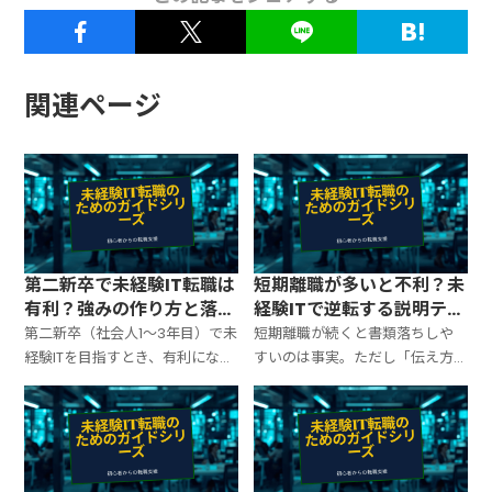
関連ページ
第二新卒で未経験IT転職は
短期離職が多いと不利？未
有利？強みの作り方と落と
経験ITで逆転する説明テン
し穴
プレと通し方
第二新卒（社会人1〜3年目）で未
短期離職が続くと書類落ちしや
経験ITを目指すとき、有利になり
すいのは事実。ただし「伝え方
やすい条件・不利になる落とし
の型」と「選び方の軸」が揃え
穴・職務経歴書と面接で刺さる
ば逆転できます。職務経歴書の書
強みの作り方を、最短ルートで
き方・面接の回答テンプレ・再
整理します。
発防止の設計までまとめます。