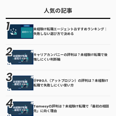
②前職経験を運用・改善に変換
固定 ②前職を運用・改善に変換
③学習の再現性を証拠化。書類
③学習の再現性を証拠化 ④“紹介
人気の記事
で足切りされない構造とテンプ
される側”から“選ばれる側”へ情
レをまとめます。
報を揃えること。使い方のコツ
をまとめます。
未経験IT転職エージェントおすすめランキング｜
失敗しない選び方で決める
キャリアカンパニーの評判は？未経験IT転職で後
悔しにくい判断軸
＠PRO人（アットプロジン）の評判は？未経験IT
転職で失敗しにくい使い方
Tamesyの評判は？未経験IT転職で「最初の相談
先」に向く理由