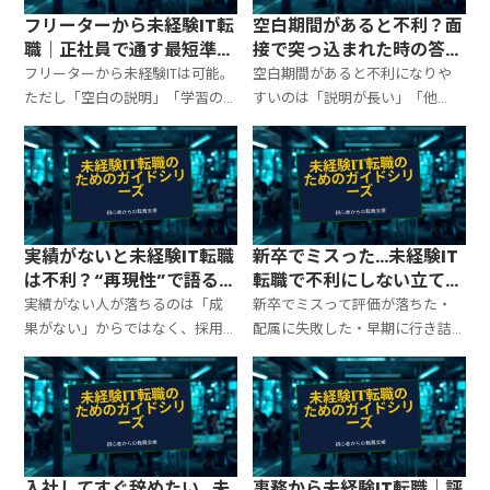
フリーターから未経験IT転
空白期間があると不利？面
職｜正社員で通す最短準備
接で突っ込まれた時の答え
と見せ方テンプレ
方テンプレ（未経験IT転
フリーターから未経験ITは可能。
空白期間があると不利になりや
職）
ただし「空白の説明」「学習の
すいのは「説明が長い」「他
証拠」「継続できる働き方」の3
責」「再発防止がない」場合。
点が揃わないと落ちます。職務経
面接で詰まらない答え方の型、
歴書の作り方・面接回答テンプ
職務経歴書の書き方、空白を“準
レ・最短ロードマップを整理。
備期間”として成立させる見せ方
を整理します。
実績がないと未経験IT転職
新卒でミスった…未経験IT
は不利？“再現性”で語る職
転職で不利にしない立て直
務経歴書テンプレ
し方と面接テンプレ
実績がない人が落ちるのは「成
新卒でミスって評価が落ちた・
果がない」からではなく、採用
配属に失敗した・早期に行き詰
側が“任せていい根拠”を見つけら
まった…それでも未経験IT転職は
れないから。未経験でも通る
可能です。落ちる原因は「ミス」
「再現性」の作り方、職務経歴
より「説明の破綻」。不利を最
書の書き方、面接での言い方を
小化する言い方の型、再発防
テンプレ化します。
止、準備の見せ方をまとめます。
入社してすぐ辞めたい…未
事務から未経験IT転職｜評