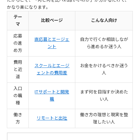
かなり楽になります。
テー
比較ページ
こんな人向け
マ
応募
直応募とエージェ
自力で行くか相談しなが
の進
ント
ら進めるか迷う人
め方
費用
スクールとエージ
お金をかけるべきか迷う
と近
ェントの費用差
人
道
入口
ITサポートと開発
まず何を目指すか決めた
の職
職
い人
種
働き
働き方の理想と現実を整
リモートと出社
方
理したい人