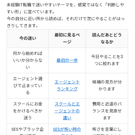
未経験IT転職で迷いやすいテーマを、感覚ではなく「判断しや
すい形」に並べています。
今の自分に近い所から読めば、それだけで次にやることがはっ
きりしてきます。
最初に見るペ
読んだあとどう
今の迷い
ージ
なるか
何から始めれば
今日やることを3
いいか分からな
最初の一歩
つに絞れます
い
エージェント選
エージェント
候補の見方が分
びで止まってい
ランキング
かります
る
スクールにお金
スクールとエ
費用と近道のバ
をかけるべきか
ージェントの
ランスを見直せ
迷う
違い
ます
SESやブラック企
SESが怖い時の
怖さを言葉にし