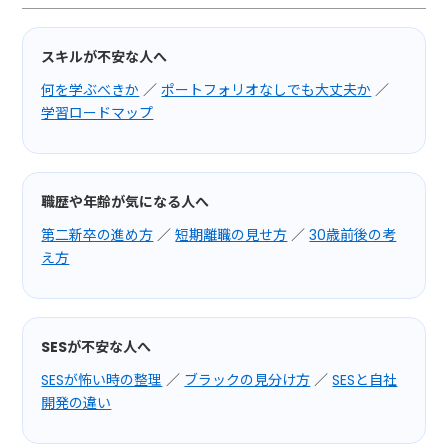
スキルが不安な人へ
何を学ぶべきか
／
ポートフォリオなしでも大丈夫か
／
学習ロードマップ
職歴や年齢が気になる人へ
第二新卒の進め方
／
短期離職の見せ方
／
30歳前後の考
え方
SESが不安な人へ
SESが怖い時の整理
／
ブラックの見分け方
／
SESと自社
開発の違い