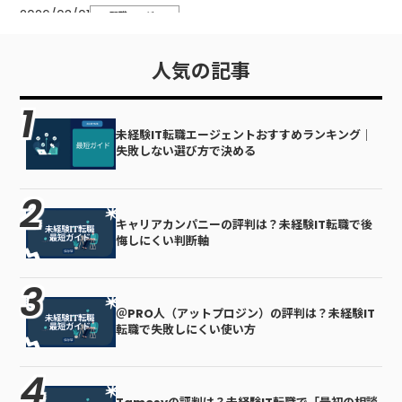
2026/03/01
IT転職エージェ
＠PRO人（アットプロジン）の評判は？未経験IT転職で失敗し
ントのレビュー
にくい使い方を更新
一覧｜未経験で
人気の記事
も迷わない見方
2026/03/01
IT転職エージェ
キャリアカンパニーの評判は？未経験IT転職で後悔しにくい判
未経験IT転職エージェントおすすめランキング｜
ントのレビュー
失敗しない選び方で決める
断軸を更新
一覧｜未経験で
も迷わない見方
2026/02/11
退職・生活が不
キャリアカンパニーの評判は？未経験IT転職で後
後悔したくない…未経験IT転職で“納得”を作る判断基準を更新
安な未経験IT転
悔しにくい判断軸
職｜損しない順
番の作り方
＠PRO人（アットプロジン）の評判は？未経験IT
転職で失敗しにくい使い方