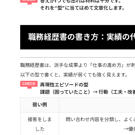
答えが1つでも出れば材料は十分
です。
それを“型”に当てはめて文章化します。
職務経歴書の書き方：実績の
職務経歴書は、派手な成果より「仕事の進め方」が
以下の型で書くと、実績が弱くても強く見えます。
再現性エピソードの型
課題（困っていたこと）→ 行動（工夫・改
弱い例
接客をしま
問い合わせ内容を分類し、よく
した
→優