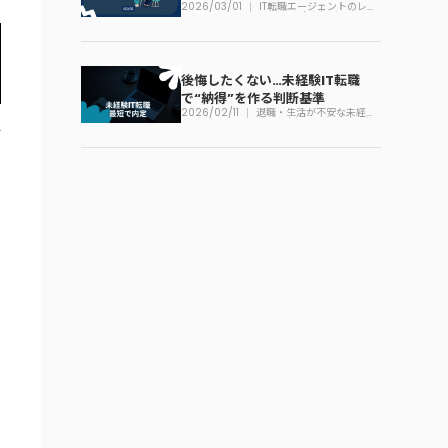
2026/03/01
IT転職エージェントのレビ
ュー一覧｜未経験でも迷わ
ない見方
後悔したくない…未経験IT転職
で“納得”を作る判断基準
2026/02/11
退職・生活が不安な未経験
IT転職｜損しない順番の作
り方