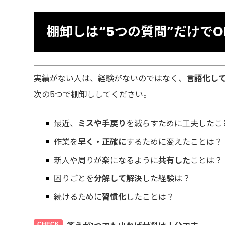
棚卸しは“5つの質問”だけでO
実績がない人は、経験がないのではなく、
言語化し
次の5つで棚卸ししてください。
最近、
ミスや手戻り
を減らすために工夫したこ
作業を
早く・正確に
するために変えたことは？
新人や周りが楽になるように
共有した
ことは？
困りごとを
分解して解決
した経験は？
続けるために
習慣化
したことは？