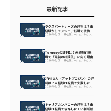
最新記事
ラクスパートナーズの評判は？未
経験からエンジニア転職で後悔し
2026/03/01
IT転職エージェントのレビ
にくい判断軸
ュー一覧｜未経験でも迷わ
ない見方
Tamesyの評判は？未経験IT転
職で「最初の相談先」に向く理由
2026/03/01
IT転職エージェントのレビ
ュー一覧｜未経験でも迷わ
ない見方
＠PRO人（アットプロジン）の評
判は？未経験IT転職で失敗しにく
2026/03/01
IT転職エージェントのレビ
い使い方
ュー一覧｜未経験でも迷わ
ない見方
キャリアカンパニーの評判は？未
経験IT転職で後悔しにくい判断軸