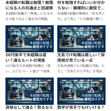
未経験IT転職は無理？無理
何を勉強すればいいか分か
になる人の共通点と回避策
らない｜職種別に最短で決
める
未経験IT転職が「無理」になるの
未経験IT転職の勉強は「何を学ぶ
は才能ではなく進め方の問題。
か」より先に「どの職種で勝つ
落ちやすい共通点を先に潰し、
か」を仮決めすると一気に迷い
職種選び・学習・応募の順番を
が消えます。職種別に“最短で評
整えて最短で通るルートに戻す
価される学習”だけを固定し、遠
方法を解説。
回りを止める手順を解説。
20代後半で未経験は遅
文系でIT転職は厳しい？採
い？通るルートの現実
用側が見ている一点
20代後半の未経験IT転職は「遅
文系未経験でもIT転職は可能。た
い」よりも“ルート選び”で結果が
だし「文系だから不利」を埋め
決まります。採用側が見ているポ
る努力より、採用側が見てい
イント、通りやすい職種と入り
る“たった一点”を満たすほうが早
方、落ちやすい進め方を整理し
い。評価される見せ方、職種選
て、最短で通る現実ルートに戻し
び、学習の組み立てを最短で整
ます。
理します。
資格なしで通る？取るなら
数学が苦手でもITいける？