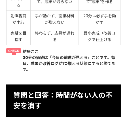
て、成果が残らない
て“成果”を作る
る
動画視聴
手が動かず、面接材料
20分は必ず手を動
が中心
が増えない
かす
完璧を目
終わらず、応募が遅れ
最小完成→改善ロ
指す
る
グで仕上げる
結局ここ
30分の価値は「今日の前進が見える」ことです。毎
日、成果か改善ログが1つ増える状態にすると勝てま
す。
質問と回答：時間がない人の不
安を潰す