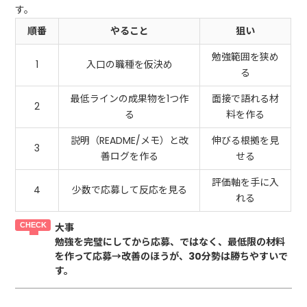
す。
順番
やること
狙い
勉強範囲を狭め
1
入口の職種を仮決め
る
最低ラインの成果物を1つ作
面接で語れる材
2
る
料を作る
説明（README/メモ）と改
伸びる根拠を見
3
善ログを作る
せる
評価軸を手に入
4
少数で応募して反応を見る
れる
大事
勉強を完璧にしてから応募、ではなく、
最低限の材料
を作って応募→改善
のほうが、30分勢は勝ちやすいで
す。