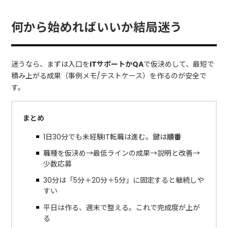
何から始めればいいか結局迷う
迷うなら、まずは入口を
ITサポートかQA
で仮決めして、最短で
積み上がる成果（事例メモ/テストケース）を作るのが安全で
す。
まとめ
1日30分でも未経験IT転職は進む。鍵は
順番
職種を仮決め→最低ラインの成果→説明と改善→
少数応募
30分は「5分＋20分＋5分」に固定すると継続しや
すい
平日は作る、週末で整える。これで完成度が上が
る