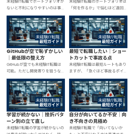
未経験IT転職でポートフォリオが
未経験IT転職のポートフォリオは
ないと不利になりやすいのは事
「何を作るか」で悩むほど遠回
実。ただし、最初から立派な作
りになります。評価されるのは作
品は不要です。職種別に「これが
品の派手さより“仕事っぽさ”。職
あれば最低限戦える」ラインを
種別に、最短で評価されやすい
固定し、最短で“語れる形”を作る
ポートフォリオの型と作り方を
手順をまとめます。
固定します。
GitHubが空で恥ずかしい
最短で転職したい｜ショー
｜最低限の整え方
トカットで事故る点
GitHubが空でも未経験IT転職は
未経験IT転職は最短ルートもあり
可能。ただし開発寄りを狙うな
ますが、「急ぐほど事故るポイ
ら「空のまま」は損です。見栄え
ント」も決まっています。ショー
を盛るのではなく、採用側が安
トカットで失敗しやすい典型パ
心する最低限の整え方（公開範
ターンを先に潰し、最短でも崩
囲・README・履歴・固定）を最
れない進め方（職種選び・応
短で整理します。
募・学習の配分）を整理します。
学習が続かない｜挫折パタ
自分が向いてるか不安｜向
ーン別の立て直し
き不向きの見極め
未経験IT転職の学習が続かないの
未経験IT転職で「向いてないか