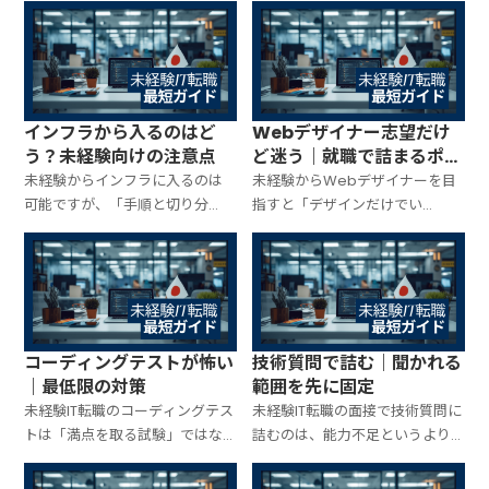
何を積むか」を間違えると開発
なく、考え方と報告の型で評価
に近づけません。サポートで評
されやすい一方、向き不向きや
価される力、開発に寄せる積み
キャリアの寄せ方を間違えると
上げ方、転職での見せ方を最短
遠回りに。QAの実態・向く人・
で整理します。
最短の積み方を整理します。
インフラから入るのはど
Webデザイナー志望だけ
う？未経験向けの注意点
ど迷う｜就職で詰まるポイ
ント
未経験からインフラに入るのは
未経験からWebデザイナーを目
可能ですが、「手順と切り分
指すと「デザインだけでい
け」を軽視すると詰みます。イン
い？」「コーディング必要？」
フラの入口の現実（監視・運
「ポートフォリオ何を作る？」
用・保守）、向く人の特徴、未
で詰まりがち。採用側が見るポ
経験が評価される積み上げ方、
イントを分解し、未経験でも通
避けたい地雷を最短で整理しま
りやすい準備（作品の型・見せ
す。
方・学習の順番）を最短で整理
コーディングテストが怖い
技術質問で詰む｜聞かれる
します。
｜最低限の対策
範囲を先に固定
未経験IT転職のコーディングテス
未経験IT転職の面接で技術質問に
トは「満点を取る試験」ではな
詰むのは、能力不足というより
く「基礎と考え方を見たいチェ
「守備範囲が決まっていない」
ック」です。怖さの正体（何を見
ことが原因です。職種別に“聞か