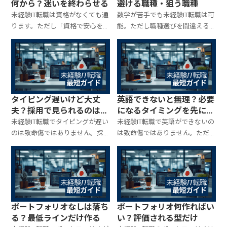
何から？迷いを終わらせる
避ける職種・狙う職種
未経験IT転職は資格がなくても通
数学が苦手でも未経験IT転職は可
ります。ただし「資格で安心を作
能。ただし職種選びを間違える
るべき場面」もある。取らない/
と一気に苦しくなります。数学が
取るの判断基準と、職種別に最短
ほぼ要らない職種／必要になり
で効く資格の順番を整理して、迷
やすい職種を切り分け、安心して
いを止めます。
進める最短ルートを整理します。
タイピング遅いけど大丈
英語できないと無理？必要
夫？採用で見られるのはそ
になるタイミングを先に知
こじゃない
る
未経験IT転職でタイピングが遅い
未経験IT転職で英語ができないの
のは致命傷ではありません。採
は致命傷ではありません。ただ
用側が見ているのは速度より
し職種や環境によって「英語が
「仕事の進め方」。ただし改善
必要になる場面」が違う。いつ・
すると得する場面もあるので、最
どの程度必要になるかを先に整
低ラインと最短の鍛え方を整理
理して、不安を潰しながら最短で
します。
進めます。
ポートフォリオなしは落ち
ポートフォリオ何作ればい
る？最低ラインだけ作る
い？評価される型だけ