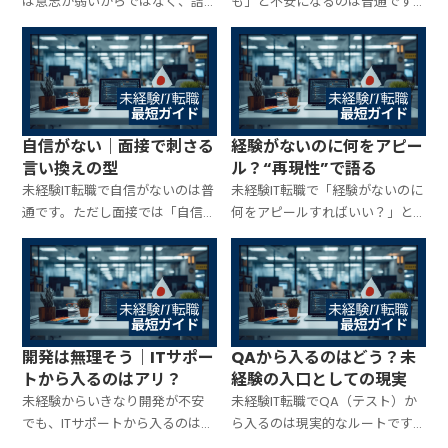
は意志が弱いからではなく、詰
も」と不安になるのは普通です。
まる型が決まっているから。挫
重要なのは才能の有無ではな
折の原因をパターン分解し、立
く、職種ごとの“向き”を構造で分
て直しの具体策（時間設計・教
解して、入口を間違えないこと。
材の固定・成果物の最小化）で
向き不向きを短時間で見極める
再始動できるように整理します。
チェックと、向かない時の逃げ道
まで整理します。
自信がない｜面接で刺さる
経験がないのに何をアピー
言い換えの型
ル？“再現性”で語る
未経験IT転職で自信がないのは普
未経験IT転職で「経験がないのに
通です。ただし面接では「自信が
何をアピールすればいい？」と
ある/ない」より、再現性のある
悩む人は多いですが、答えはシ
行動と伸びる根拠が伝わるかが
ンプルです。経験の代わりに“再
重要。自信のなさを“刺さる説
現性”を示す。やったことを「行
明”に変える言い換えテンプレ
動→工夫→改善」の形で語れる
と、職種別の例文をまとめます。
ように、職種別のアピール素材
とテンプレを整理します。
開発は無理そう｜ITサポー
QAから入るのはどう？未
トから入るのはアリ？
経験の入口としての現実
未経験からいきなり開発が不安
未経験IT転職でQA（テスト）か
でも、ITサポートから入るのは十
ら入るのは現実的なルートです。
分アリです。ただし「サポートで
開発ほど成果物ハードルが高く