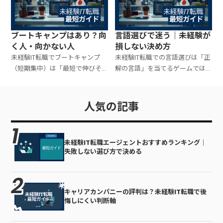
買う前に必ず確認すべきポイン
り方まで用意すれば、必要な情
ト（目的・出口・支援の中身）
報だけ回収して冷静に決められ
を整理します。
ます。
ブートキャンプはあり？向
言語選びで迷う｜未経験が
く人・向かない人
損しない決め方
未経験IT転職でブートキャンプ
未経験IT転職での言語選びは「正
（短期集中）は「最短で伸びそ
解の言語」を当てるゲームでは
う」に見える反面、時間・負
なく、「入口職種と学習の続け
荷・学習の密度が高く、合う人
やすさ」に合わせて損しない選
と合わない人がはっきり分かれ
択をするのがコツです。迷いを終
人気の記事
ます。向き不向きの判断軸、後悔
わらせる判断基準、選び方の手
しやすいパターン、参加前の準備
順、選んだ後にブレない運用を
を整理します。
まとめます。
未経験IT転職エージェントおすすめランキング｜
失敗しない選び方で決める
キャリアカンパニーの評判は？未経験IT転職で後
悔しにくい判断軸