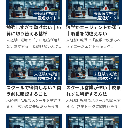
られるか/落ちる理由）を分解
れやすい範囲”を固定し、答え方
し、最小の対策セット、当日の
の型（分かる/分からないの処
立ち回り、失点しにくい解き方を
理）まで用意すれば、面接は崩
まとめます。
れません。
勉強しすぎて動けない｜応
独学かエージェントか迷う
募に切り替える基準
｜順番を間違えない
未経験IT転職で「まだ勉強が足り
未経験IT転職で「独学で頑張るべ
ない気がする」と動けない人は
き？エージェントを使うべ
多いですが、必要なのは“合格点
き？」は迷いがちですが、正解
の基準”を先に固定することで
は“どっちか”ではなく“順番”で
す。応募に切り替える判断ライ
す。独学で整えるべき最低限、エ
ン、職種別の最低ライン、学習→
ージェントで加速するポイン
応募を両立する最短運用を整理
ト、失敗しない使い方を整理し
します。
ます。
スクールで後悔しない？買
スクール営業が怖い｜飲ま
う前に確認すること
れずに判断する方法
未経験IT転職でスクールを検討す
未経験IT転職でスクール相談をす
ると「高いのに無駄だったら怖
ると、営業トークに飲まれそうで
い」「営業が強そう」「結局転
怖い人は多いです。怖さの正体は
職できないのでは」と不安にな
「判断軸がないこと」。事前に
ります。後悔する人の共通点と、
質問と基準を固定し、当日の断