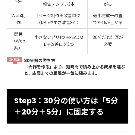
QA
報告テンプレ3本
がる
Web制
1ページ制作＋改善ログ
最小完成→改善
作
（使いやすさ改善3点）
で評価が上がる
開発
小さなアプリ1つ＋READM
30分だと計画が
（Web
E＋改善ログ3つ
必要
系）
30分勢の勝ち方
「大作を作る」より、
短時間で積み上がる成果
を選ぶ
と、応募までの距離が一気に縮みます。
Step3：30分の使い方は「5分
＋20分＋5分」に固定する