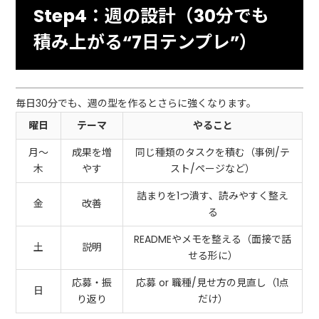
Step4：週の設計（30分でも
積み上がる“7日テンプレ”）
毎日30分でも、週の型を作るとさらに強くなります。
曜日
テーマ
やること
月〜
成果を増
同じ種類のタスクを積む（事例/テ
木
やす
スト/ページなど）
詰まりを1つ潰す、読みやすく整え
金
改善
る
READMEやメモを整える（面接で話
土
説明
せる形に）
応募・振
応募 or 職種/見せ方の見直し（1点
日
り返り
だけ）