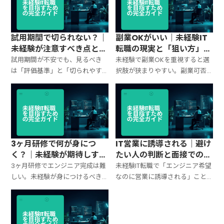
プレを整理。
試用期間で切られない？｜
副業OKがいい｜未経験IT
未経験が注意すべき点と安
転職の現実と「狙い方」を
心して働くコツ
間違えない条件
試用期間が不安でも、見るべき
未経験で副業OKを重視すると選
は「評価基準」と「切られやす
択肢が狭まりやすい。副業可否
い行動」。未経験が試用期間で
の現実、まず優先すべき条件、
詰まらないための確認ポイン
求人で確認するポイントと面接
ト、入社直後の動き方、危険サ
での質問テンプレを整理。
インを整理。
3ヶ月研修で何が身につ
IT営業に誘導される｜避け
く？｜未経験が期待しすぎ
たい人の判断と面接での見
ないための現実ライン
抜き方
3ヶ月研修でエンジニア完成は難
未経験IT転職で「エンジニア希望
しい。未経験が身につけるべき
なのに営業に誘導される」こと
現実的な到達点、研修の「良し
がある。誘導が起きる理由、避
悪し」の見分け方、入社後に詰
けたい人の判断軸、求人と面接
まらない動き方を整理。
で見抜く質問テンプレを整理。