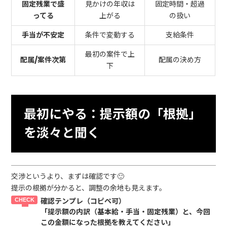
固定残業で盛
見かけの年収は
固定時間・超過
ってる
上がる
の扱い
手当が不安定
条件で変動する
支給条件
最初の案件で上
配属/案件次第
配属の決め方
下
最初にやる：提示額の「根拠」
を淡々と聞く
交渉というより、まずは確認です🙂
提示の根拠が分かると、調整の余地も見えます。
確認テンプレ（コピペ可）
「提示額の内訳（基本給・手当・固定残業）と、今回
この金額になった根拠を教えてください」