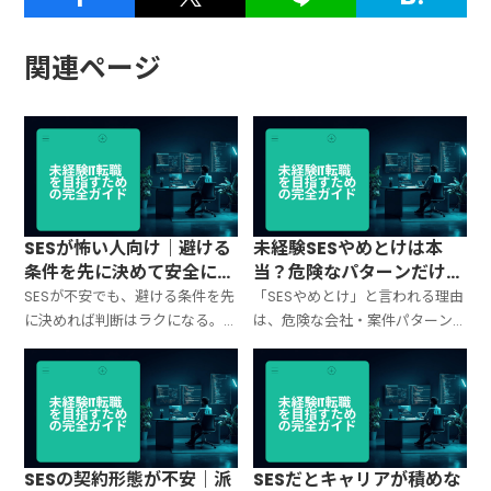
関連ページ
SESが怖い人向け｜避ける
未経験SESやめとけは本
条件を先に決めて安全に未
当？危険なパターンだけ潰
経験IT転職する方法
せば回避できる話
SESが不安でも、避ける条件を先
「SESやめとけ」と言われる理由
に決めれば判断はラクになる。
は、危険な会社・案件パターン
契約・配属・待機・研修・残
に当たる確率があるから。未経
業・勤務地など「確認すべきポ
験が避けるべき典型例と、面接で
イント」をチェックリスト化し
見抜く質問・判断基準を整理。
て整理。
SESの契約形態が不安｜派
SESだとキャリアが積めな