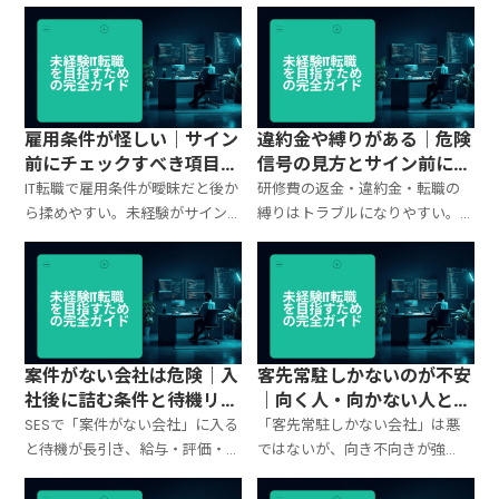
対応・相談ルート」を具体に聞
べきポイント（配属・作業範
く。危険サイン、質問テンプレ、
囲・体制・評価）を整理し、面
入社後に守るべき行動を整理。
接で具体を引き出す質問テンプ
レと判断基準をまとめ。
雇用条件が怪しい｜サイン
違約金や縛りがある｜危険
前にチェックすべき項目と
信号の見方とサイン前に確
確認質問テンプレ
認すべきこと
IT転職で雇用条件が曖昧だと後か
研修費の返金・違約金・転職の
ら揉めやすい。未経験がサイン
縛りはトラブルになりやすい。
前に見るべき項目（給与内訳・
未経験が見抜くべき危険信号、
残業・配属・待機・違約金）を
書面で確認するポイント、面接
整理し、確認質問テンプレもま
での質問テンプレを整理。
とめ。
案件がない会社は危険｜入
客先常駐しかないのが不安
社後に詰む条件と待機リス
｜向く人・向かない人と後
クの見抜き方
悔しない選び方
SESで「案件がない会社」に入る
「客先常駐しかない会社」は悪
と待機が長引き、給与・評価・ス
ではないが、向き不向きが強
キルが崩れる。待機が発生する
い。未経験が後悔しやすいポイ
仕組み、危険サイン、面接で確認
ント（相談先・評価・配属ガチ