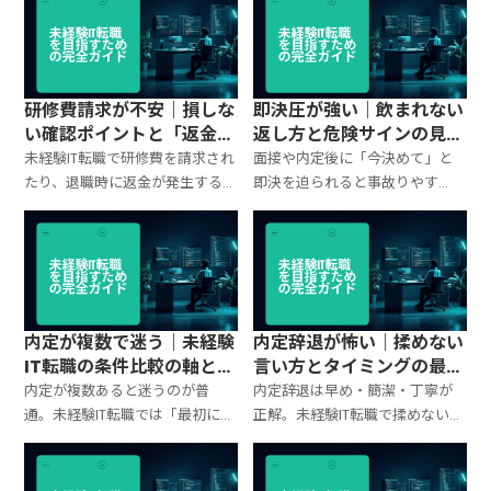
すべき質問テンプレを整理。
ャ）を整理し、向く人/向かない
人と面接での確認事項をまと
め。
研修費請求が不安｜損しな
即決圧が強い｜飲まれない
い確認ポイントと「返金条
返し方と危険サインの見分
件」の見抜き方
け方
未経験IT転職で研修費を請求され
面接や内定後に「今決めて」と
たり、退職時に返金が発生するケ
即決を迫られると事故りやす
ースがある。危険なパターン、書
い。即決圧が強い会社の危険サ
面で確認すべき項目、面接での
イン、冷静に時間を確保する返し
質問テンプレを整理。
方テンプレ、判断基準を整理。
内定が複数で迷う｜未経験
内定辞退が怖い｜揉めない
IT転職の条件比較の軸と決
言い方とタイミングの最短
め方テンプレ
ルール
内定が複数あると迷うのが普
内定辞退は早め・簡潔・丁寧が
通。未経験IT転職では「最初に詰
正解。未経験IT転職で揉めないた
まらない条件」を優先するのが
めの辞退の基本、連絡のタイミ
最短。比較軸（配属・教育・待
ング、電話/メールの言い方テン
機・残業・昇給）と決め方テン
プレをまとめ。