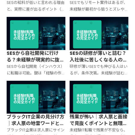
造で解説
ンを整理
SESの給料が低いと言われる理由
SESでもリモート案件はあるが、
と、実際に差が出るポイント（案
未経験が最初から狙うとズレや
件単価・職種・地域・評価制
すい。出社→ハイブリッド→フ
度・手当）を整理。未経験が最
ルリモートの現実的な順番、条
初に損しない見方と面接で確認
件の見分け方、面接での確認質
すべき質問もまとめ。
問をまとめ。
SESから自社開発に行け
SESの研修が薄いと詰む？
る？未経験が現実的に抜け
入社後に苦しくなる人の共
るルートと準備
通点と回避策
SESから自社開発（インハウス）
研修が薄いSESでも伸びる人はい
に転職は可能。鍵は「経験の作
るが、条件次第。未経験が詰む
り方」と「職務経歴で通る見せ
パターン（丸投げ・質問できな
方」。現実的なルート、狙うタ
い・環境が不明）を整理し、入
イミング、やるべき準備を整理。
社前チェックと入社後の最短対
策をまとめ。
ブラックIT企業の見分け方
残業が怖い｜求人票と面接
｜求人票の地雷ワードと面
で見抜くポイントと無理し
接での確認ポイント
ない線引き
ブラックIT企業は求人票にサイン
未経験IT転職で残業が不安なら、