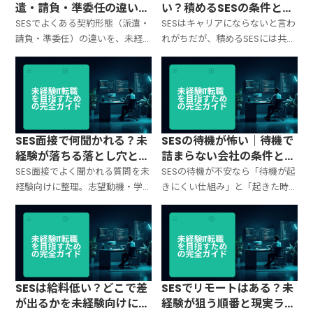
遣・請負・準委任の違いと
い？積めるSESの条件と選
損しない見方
び方を最短で整理
SESでよくある契約形態（派遣・
SESはキャリアにならないと言わ
請負・準委任）の違いを、未経
れがちだが、積めるSESには共通
験向けに噛み砕いて整理。指揮
条件がある。案件の選び方・評
命令・責任範囲・働き方の差を
価制度・スキルの積み上げ方・
理解し、面接で確認すべき質問
転職で通る職務経歴の作り方を
もテンプレ化。
整理。
SES面接で何聞かれる？未
SESの待機が怖い｜待機で
経験が落ちる落とし穴と通
詰まらない会社の条件と面
る答え方テンプレ
接チェックリスト
SES面接でよく聞かれる質問を未
SESの待機が不安なら「待機が起
経験向けに整理。志望動機・学
きにくい仕組み」と「起きた時
習状況・配属希望・待機・退職
の条件」を先に確認。待機の実
理由などの落とし穴と、通る答え
績・給与・評価・学習支援など、
方の型、逆質問テンプレまでま
未経験が損しないための確認ポ
とめ。
イントを整理。
SESは給料低い？どこで差
SESでリモートはある？未
が出るかを未経験向けに構
経験が狙う順番と現実ライ