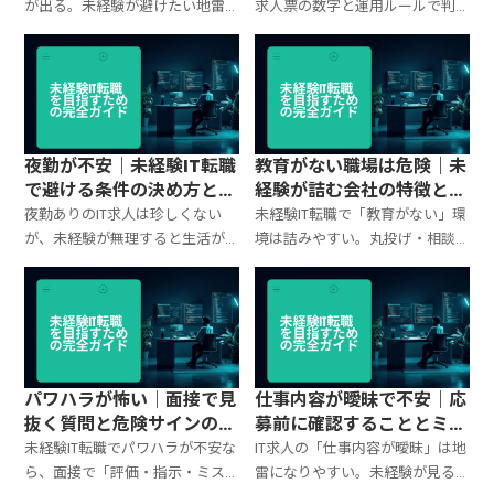
が出る。未経験が避けたい地雷
求人票の数字と運用ルールで判
ワード、条件の読み解き方、面接
定する。平均残業・繁忙期・固
での確認質問を整理。焦って即
定残業の罠、面接での確認質
決せず、事故る確率を下げるため
問、無理しない条件の決め方を
のチェックリスト。
整理。
夜勤が不安｜未経験IT転職
教育がない職場は危険｜未
で避ける条件の決め方と確
経験が詰む会社の特徴と面
認ポイント
接での見抜き方
夜勤ありのIT求人は珍しくない
未経験IT転職で「教育がない」環
が、未経験が無理すると生活が
境は詰みやすい。丸投げ・相談
崩れる。夜勤の種類（監視・運
先なし・レビューなしの危険サ
用など）と現実、避けたい条件
インを整理し、求人票と面接で
の線引き、面接で確認すべき質問
見抜く質問テンプレ、入社後の
を整理。
最小限の自衛策もまとめ。
パワハラが怖い｜面接で見
仕事内容が曖昧で不安｜応
抜く質問と危険サインのチ
募前に確認することとミス
ェックリスト
マッチ回避の質問テンプレ
未経験IT転職でパワハラが不安な
IT求人の「仕事内容が曖昧」は地
ら、面接で「評価・指示・ミス
雷になりやすい。未経験が見る