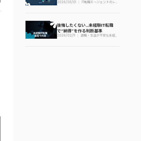
2026/03/01
IT転職エージェントのレビ
ュー一覧｜未経験でも迷わ
ない見方
後悔したくない…未経験IT転職
で“納得”を作る判断基準
2026/02/11
退職・生活が不安な未経験
IT転職｜損しない順番の作
り方
び