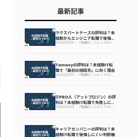
最新記事
ラクスパートナーズの評判は？未
経験からエンジニア転職で後悔し
2026/03/01
IT転職エージェントのレビ
にくい判断軸
ュー一覧｜未経験でも迷わ
ない見方
Tamesyの評判は？未経験IT転
職で「最初の相談先」に向く理由
2026/03/01
IT転職エージェントのレビ
ュー一覧｜未経験でも迷わ
ない見方
＠PRO人（アットプロジン）の評
判は？未経験IT転職で失敗しにく
2026/03/01
IT転職エージェントのレビ
い使い方
ュー一覧｜未経験でも迷わ
ない見方
キャリアカンパニーの評判は？未
経験IT転職で後悔しにくい判断軸