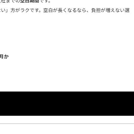
入社までの
空白期間
です。
ない」方がラクです。空白が長くなるなら、負担が増えない選
月
か