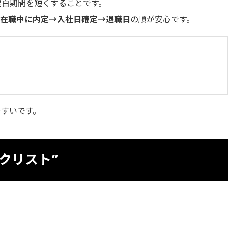
空白期間を短くすることです。
は
在職中に内定→入社日確定→退職日
の順が安心です。
やすいです。
クリスト”