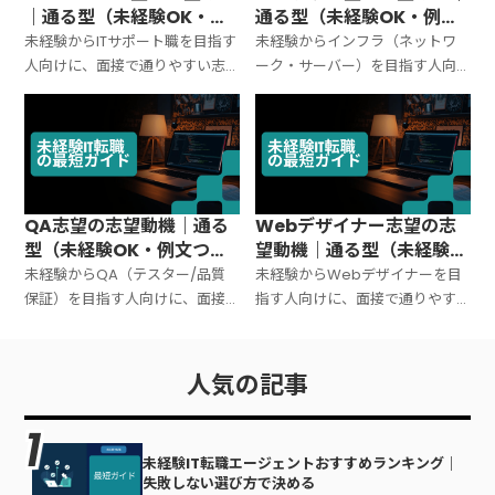
｜通る型（未経験OK・例
通る型（未経験OK・例文
文つき）
つき）
未経験からITサポート職を目指す
未経験からインフラ（ネットワ
人向けに、面接で通りやすい志
ーク・サーバー）を目指す人向
望動機の型をテンプレ化。「な
けに、面接で通りやすい志望動
ぜITサポート？」「どんな強みが
機の型を整理。「なぜインフ
活きる？」を短く一貫させる作
ラ？」「なぜ運用/監視から？」
り方と、すぐ使える例文をまとめ
を一貫させる作り方と、すぐ使え
ます。
る例文をまとめます。
QA志望の志望動機｜通る
Webデザイナー志望の志
型（未経験OK・例文つ
望動機｜通る型（未経験
き）
OK・例文つき）
未経験からQA（テスター/品質
未経験からWebデザイナーを目
保証）を目指す人向けに、面接
指す人向けに、面接で通りやす
で通りやすい志望動機の型をテ
い志望動機の型をテンプレ化。
ンプレ化。「なぜQA？」「開発
「なぜデザイン？」「制作物の
ではなく？」への答え方、強み
説明」「実務で求められるこ
人気の記事
の出し方、例文までまとめます。
と」を一貫させる作り方と、すぐ
使える例文をまとめます。
未経験IT転職エージェントおすすめランキング｜
失敗しない選び方で決める