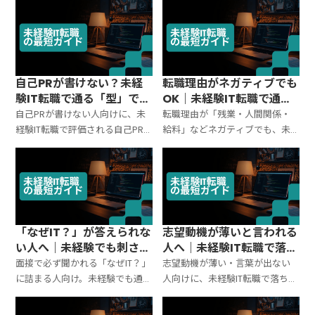
自己PRが書けない？未経
転職理由がネガティブでも
験IT転職で通る「型」で完
OK｜未経験IT転職で通る
成させる方法
言い換えテンプレ
自己PRが書けない人向けに、未
転職理由が「残業・人間関係・
経験IT転職で評価される自己PR
給料」などネガティブでも、未
の「型」と作り方を解説。強み
経験IT転職で通る言い換えは作れ
の見つけ方、エピソード整理、
ます。落ちるNG例を避けつつ、
例文、NG→改善まで一気に整え
納得感が出る回答テンプレと例
ます。
文を用意しました。
「なぜIT？」が答えられな
志望動機が薄いと言われる
い人へ｜未経験でも刺さる
人へ｜未経験IT転職で落ち
一行の作り方
ない最低ライン
面接で必ず聞かれる「なぜIT？」
志望動機が薄い・言葉が出ない
に詰まる人向け。未経験でも通る
人向けに、未経験IT転職で落ちな
答えの型（結論→根拠→行動）
い志望動機の「最低ライン」を
と、職種別の一行例文、NG例の
解説。会社選びの軸、刺さる構