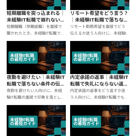
まとめます。
ます。
短期離職を突っ込まれる｜
リモート希望をどう言う？
未経験IT転職で崩れない説
｜未経験IT転職で落ちない
明テンプレ（例文つき）
伝え方の順番
短期離職（早期退職）を面接で
リモート勤務希望を面接でどう
聞かれたとき、未経験IT転職で印
伝えるか迷う人向けに、未経験IT
象を落としにくい答え方をテン
転職で印象を落としにくい順番
プレ化。理由の伝え方、学びの
と例文を整理。希望条件の出し
言語化、再発防止の示し方、NG
方、優先順位の付け方、交渉が
例の直し方まで整理します。
強く見えない言い回し、避けた
いNGも解説します。
夜勤を避けたい｜未経験IT
内定承諾の返事｜未経験IT
転職で落ちない条件の伝え
転職で失礼にならない返信
方（言う順番と例文）
テンプレ（電話・メール）
夜勤を避けたい人向けに、未経
内定承諾の返事をどう返すか迷
験IT転職の面接で印象を落としに
う人向けに、未経験IT転職でも失
くい伝え方を整理。条件の出し
礼にならない伝え方をテンプレ
方は「仕事姿勢→理由→代替案
化。即決する場合／少し考えた
→相談」の順が基本。言い回し
い場合の言い方、電話とメール
例、聞き方、避けたいNGもまと
の例文、注意点までまとめます。
めます。