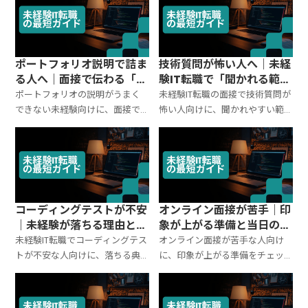
直し方まで整理して、迷わず話せ
成（共感→理由→貢献）、その
る状態にします。
まま使えるテンプレとNG例を整
理します。
ポートフォリオ説明で詰ま
技術質問が怖い人へ｜未経
る人へ｜面接で伝わる「話
験IT転職で「聞かれる範
す順番」テンプレ
囲」を固定する方法
ポートフォリオの説明がうまく
未経験IT転職の面接で技術質問が
できない未経験向けに、面接で
怖い人向けに、聞かれやすい範
伝わる話し方の順番（結論→目
囲を「固定」して準備する方法
的→工夫→成果→次）を解説。1
を解説。職種別の頻出テーマ、答
分/3分のテンプレ、職種別の見
え方テンプレ、分からない時の
せ方、NG例の直し方までまとめ
安全な返し方までまとめます。
ます。
コーディングテストが不安
オンライン面接が苦手｜印
｜未経験が落ちる理由と対
象が上がる準備と当日のコ
策（準備はここだけ）
ツ（未経験IT向け
未経験IT転職でコーディングテス
オンライン面接が苦手な人向け
トが不安な人向けに、落ちる典
に、印象が上がる準備をチェッ
型パターンと対策を整理。出題
クリスト化。画角・音・背景の
の傾向、解き方の型、事前に固
基本、話し方のコツ、よくある失
めるべき基礎、当日の立ち回り
敗と対策、トラブル時の対応ま