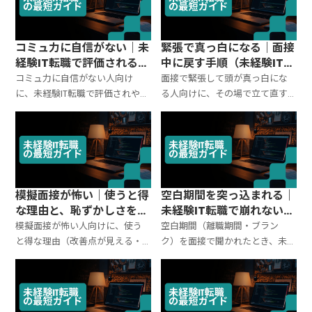
までまとめます。
で、未経験IT転職に合わせてまと
めます。
コミュ力に自信がない｜未
緊張で真っ白になる｜面接
経験IT転職で評価される会
中に戻す手順（未経験IT転
話の型（これだけ）
職の対処法）
コミュ力に自信がない人向け
面接で緊張して頭が真っ白にな
に、未経験IT転職で評価されやす
る人向けに、その場で立て直す
い会話の型を整理。雑談力では
具体手順を解説。呼吸・間の取
なく「確認・要約・提案」の動
り方、言葉のつなぎ、詰まった時
きで点が取れる理由と、面接で使
の安全な返し方、事前に仕込む
える例文までまとめます。
「戻し台本」までまとめます。
模擬面接が怖い｜使うと得
空白期間を突っ込まれる｜
な理由と、恥ずかしさを減
未経験IT転職で崩れない答
らす進め方
え方テンプレ（例文つき）
模擬面接が怖い人向けに、使う
空白期間（離職期間・ブラン
と得な理由（改善点が見える・
ク）を面接で聞かれたとき、未経
想定問答が固まる）と、恥ずかし
験IT転職で印象を落としにくい答
さを減らす進め方を整理。初回
え方をテンプレ化。理由の伝え
でやること、事前に用意する台
方、行動の示し方、期間別の例
本、終わった後の復習手順まで
文、避けたい言い方まで整理し