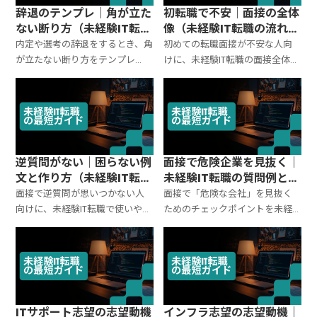
辞退のテンプレ｜角が立た
初転職で不安｜面接の全体
ない断り方（未経験IT転
像（未経験IT転職の流れと
職・電話/メール例文）
準備チェック）
内定や選考の辞退をするとき、角
初めての転職面接が不安な人向
が立たない断り方をテンプレ
けに、未経験IT転職の面接全体像
化。未経験IT転職でも失礼になり
を整理。面接の流れ、見られる
にくい「感謝→辞退→簡潔理由
ポイント、準備の順番、当日の
→お詫び」の順で、電話とメール
動き、終わった後の対応まで、迷
の例文、注意点、よくある質問
いにくいチェックリストでまと
もまとめます。
めます。
逆質問がない｜困らない例
面接で危険企業を見抜く｜
文と作り方（未経験IT転職
未経験IT転職の質問例と赤
の面接で使える）
信号チェック
面接で逆質問が思いつかない人
面接で「危険な会社」を見抜く
向けに、未経験IT転職で使いやす
ためのチェックポイントを未経
い逆質問例を目的別に整理。評
験IT転職向けに整理。求人票では
価されやすい聞き方、質問の作
分からない運用実態（教育・残
り方テンプレ、避けたいNGまで
業・評価・体制）を、角が立た
まとめます。
ずに確認できる質問例つきで解
説します。
ITサポート志望の志望動機
インフラ志望の志望動機｜