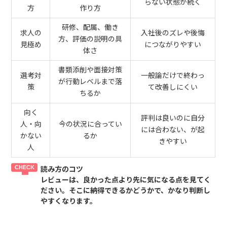
らない状態が続く
方
作り方
研修、配属、働き
求人の
入社後のズレや後悔
方、評価の説明の具
見極め
につながりやすい
体さ
書類添削や面接対策
選考対
一般論だけで終わっ
が行動レベルまで落
策
て改善しにくい
ちるか
向く
評判は良いのに自分
人・向
今の状況に合ってい
には合わない、が起
かない
るか
きやすい
人
読み方のコツ
レビューは、良かった点より先に気になる点を見てく
ださい。そこに納得できるかどうかで、かなり判断し
やすくなります。